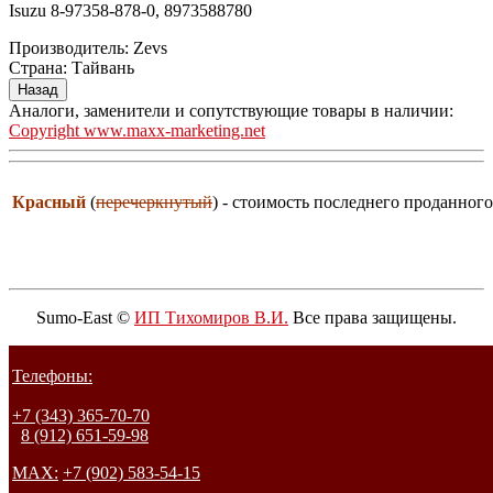
Isuzu 8-97358-878-0, 8973588780
Производитель:
Zevs
Страна
:
Тайвань
Аналоги, заменители и сопутствующие товары в наличии:
Copyright www.maxx-marketing.net
Красный
(
перечеркнутый
) - стоимость последнего проданного
Sumo-East ©
ИП Тихомиров В.И.
Все права защищены.
Телефоны:
+7 (343) 365-70-70
8 (912) 651-59-98
MAX:
+7 (902) 583-54-15