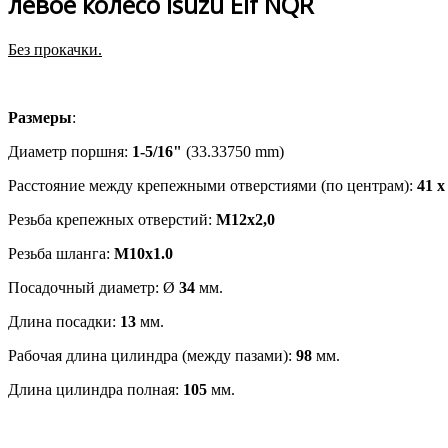
левое колесо Isuzu Elf NQR
Без прокачки.
Размеры
:
Диаметр поршня:
1-5/16"
(33.33750 mm)
Расстояние между крепежными отверстиями (по центрам):
41 x
Резьба крепежных отверстий:
М12х2,0
Резьба шланга:
M10x1.0
Посадочный диаметр: Ø
34
мм.
Длина посадки:
13
мм.
Рабочая длина цилиндра (между пазами):
98
мм.
Длина цилиндра полная:
105
мм.