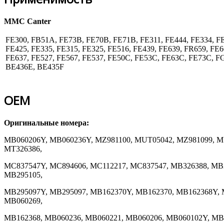
MMC Canter
FE300, FB51A, FE73B, FE70B, FE71B, FE311, FE444, FE334, FE
FE425, FE335, FE315, FE325, FE516, FE439, FE639, FR659, FE6
FE637, FE527, FE567, FE537, FE50C, FE53C, FE63C, FE73C, 
BE436E, BE435F
OEM
Оригинальные номера:
MB060206Y, MB060236Y, MZ981100, MUT05042, MZ981099, M
MT326386,
MC837547Y, MC894606, MC112217, MC837547, MB326388, MB
MB295105,
MB295097Y, MB295097, MB162370Y, MB162370, MB162368Y, 
MB060269,
MB162368, MB060236, MB060221, MB060206, MB060102Y, MB