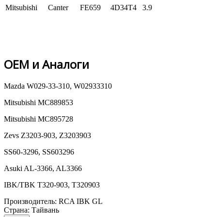
Mitsubishi
Canter
FE659
4D34T4
3.9
OEM и Аналоги
Mazda W029-33-310, W02933310
Mitsubishi MC889853
Mitsubishi MC895728
Zevs Z3203-903, Z3203903
SS60-3296, SS603296
Asuki AL-3366, AL3366
IBK/TBK T320-903, T320903
Производитель:
RCA IBK GL
Страна
:
Тайвань