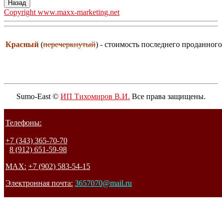
Copyright www.maxx-marketing.net
Красный
(
перечеркнутый
) - стоимость последнего проданного
Sumo-East ©
ИП Тихомиров В.И.
Все права защищены.
Телефоны:
+7 (343) 365-70-70
8 (912) 651-59-98
MAX:
+7 (902) 583-54-15
Электронная почта:
3657070@mail.ru