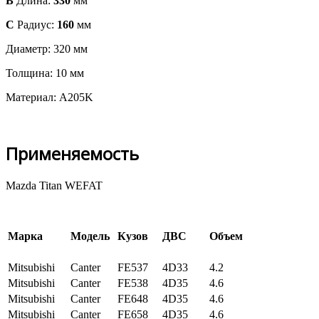
B
Длина:
330
мм
С
Радиус:
160
мм
Диаметр: 320 мм
Толщина: 10 мм
Материал: A205K
Применяемость
Mazda Titan WEFAT
Марка
Модель
Кузов
ДВС
Объем
Mitsubishi
Canter
FE537
4D33
4.2
Mitsubishi
Canter
FE538
4D35
4.6
Mitsubishi
Canter
FE648
4D35
4.6
Mitsubishi
Canter
FE658
4D35
4.6