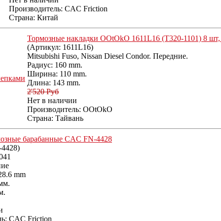
Производитель:
CAC Friction
Страна: Китай
Тормозные накладки OOtOkO 1611L16 (T320-1101) 8 шт,
(Артикул:
1611L16
)
Mitsubishi Fuso, Nissan Diesel Condor. Передние.
Радиус: 160 mm.
Ширина: 110 mm.
Длина: 143 mm.
2'520 Руб
Нет в наличии
Производитель:
OOtOkO
Страна: Тайвань
мозные барабанные CAC FN-4428
-4428
)
0041
ние
28.6 mm
мм.
м.
и
ль:
CAC Friction