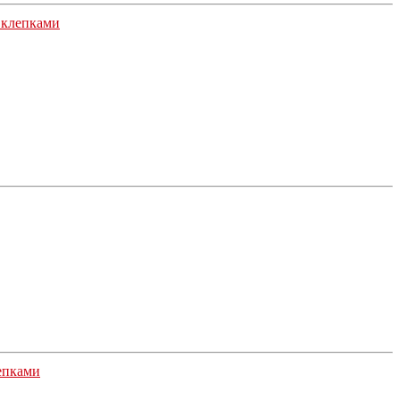
 клепками
лепками