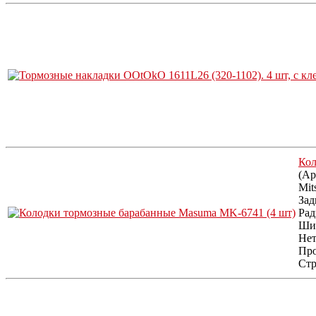
Кол
(Ар
Mit
Зад
Рад
Шир
Нет
Про
Стр