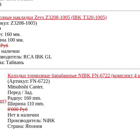
й
зные накладки Zevs Z3208-1005 (IBK T320-1005)
икул:
Z3208-1005
)
O
с 160 мм.
на 100 мм.
 Руб
в наличии
зводитель:
RCA IBK GL
а: Тайвань
Колодки тормозные барабанные NIBK FN-6722 (комплект 4 
(Артикул:
FN-6722
)
Mitsubishi Canter.
Перед / Зад.
Радиус 160 mm.
Ширина 110 mm.
8'000 Руб
Нет в наличии
Производитель:
NiBK
Страна: Япония