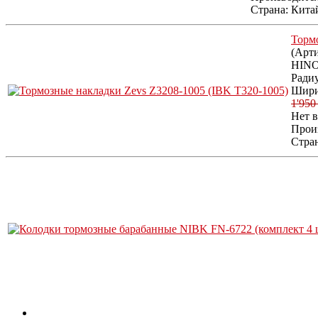
Страна: Кита
Тормо
(Арт
HIN
Радиу
Шири
1'950
Нет 
Прои
Стран