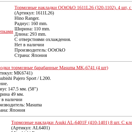
Тормозные накладки OOtOkO 1611L26 (320-1102). 4 шт, с
(Артикул:
1611L26
)
Hino Ranger.
Радиус: 160 mm.
Ширина: 110 mm.
Длина: 293 mm.
С отверстиями охлаждения.
Нет в наличии
Производитель:
OOtOkO
Страна: Япония
одки тормозные барабанные Masuma MK-6741 (4 шт)
тикул:
MK6741
)
subishi Pajero Sport / L200.
ние.
иус 147.5 мм. (58")
ина 49 мм.
 в наличии
изводитель:
Masuma
ана: Япония
Тормозные накладки Asuki AL-6401F (410-1401) 8 шт. С к
(Артикул:
AL6401
)