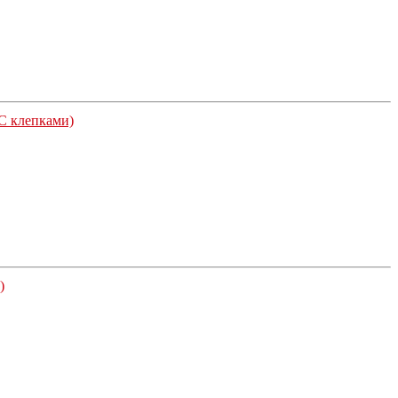
 С клепками)
)