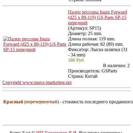
Палец рессоры Isuzu Forward
(d25 x 89-119) GS Parts SP-15
передний
(Артикул:
SP15
)
Диаметр: 25 mm.
Длина полная: 119 mm.
Длина рабочая: 82 (89) mm.
Фиксатор: Лыска шляпки (31
- 34 mm)
180 Руб
В наличии:
2
Производитель:
GSParts
Страна: Китай
Copyright www.maxx-marketing.net
Красный
(
перечеркнутый
) - стоимость последнего проданного
Sumo-East ©
ИП Тихомиров В.И.
Все права защищены.