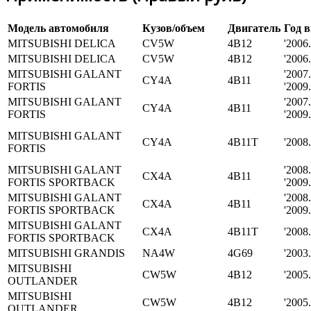
Модель автомобиля
Кузов/объем
Двигатель
Год 
MITSUBISHI DELICA
CV5W
4B12
'2006.1
MITSUBISHI DELICA
CV5W
4B12
'2006.1
MITSUBISHI GALANT
'2007.
CY4A
4B11
FORTIS
'2009
MITSUBISHI GALANT
'2007.
CY4A
4B11
FORTIS
'2009
MITSUBISHI GALANT
CY4A
4B11T
'2008.0
FORTIS
MITSUBISHI GALANT
'2008.
CX4A
4B11
FORTIS SPORTBACK
'2009
MITSUBISHI GALANT
'2008.
CX4A
4B11
FORTIS SPORTBACK
'2009
MITSUBISHI GALANT
CX4A
4B11T
'2008.1
FORTIS SPORTBACK
MITSUBISHI GRANDIS
NA4W
4G69
'2003.0
MITSUBISHI
CW5W
4B12
'2005.0
OUTLANDER
MITSUBISHI
CW5W
4B12
'2005.0
OUTLANDER