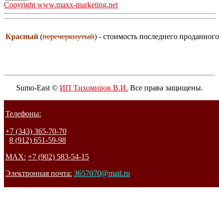
Copyright www.maxx-marketing.net
Красный
(
перечеркнутый
) - стоимость последнего проданного
Sumo-East ©
ИП Тихомиров В.И.
Все права защищены.
Телефоны:
+7 (343) 365-70-70
8 (912) 651-59-98
MAX:
+7 (902) 583-54-15
Электронная почта:
3657070@mail.ru