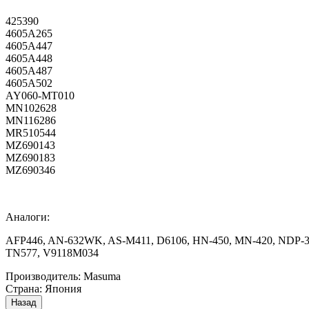
425390
4605A265
4605A447
4605A448
4605A487
4605A502
AY060-MT010
MN102628
MN116286
MR510544
MZ690143
MZ690183
MZ690346
Аналоги:
AFP446, AN-632WK, AS-M411, D6106, HN-450, MN-420, NDP-33
TN577, V9118M034
Производитель:
Masuma
Страна
:
Япония