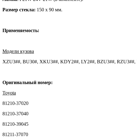
Размер стекла:
150 х 90 мм.
Применяемость:
Модели кузова
XZU3##, BU30#, XKU3##, KDY2##, LY2##, BZU3##, RZU3##
Оригинальный номер:
Toyota
81210-37020
81210-37040
81210-39045
81211-37070