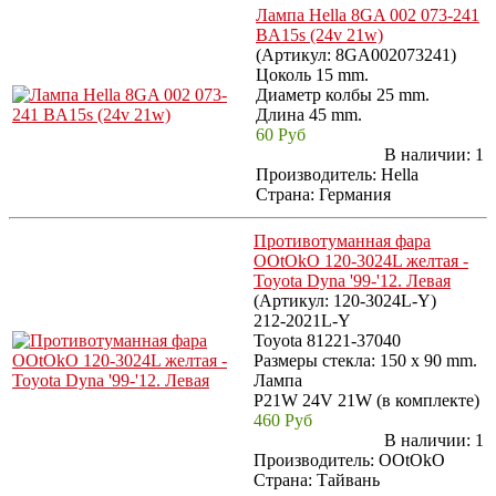
Лампа Hella 8GA 002 073-241
BA15s (24v 21w)
(Артикул:
8GA002073241
)
Цоколь 15 mm.
Диаметр колбы 25 mm.
Длина 45 mm.
60 Руб
В наличии:
1
Производитель:
Hella
Страна: Германия
Противотуманная фара
OOtOkO 120-3024L желтая -
Toyota Dyna '99-'12. Левая
(Артикул:
120-3024L-Y
)
212-2021L-Y
Toyota 81221-37040
Размеры стекла: 150 x 90 mm.
Лампа
P21W 24V 21W (в комплекте)
460 Руб
В наличии:
1
Производитель:
OOtOkO
Страна: Тайвань