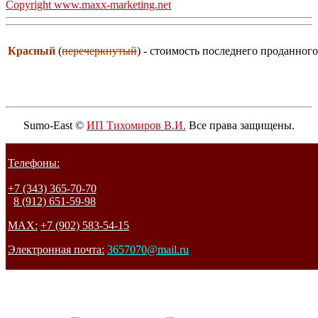
Copyright www.maxx-marketing.net
Красный
(
перечеркнутый
) - стоимость последнего проданного
Sumo-East ©
ИП Тихомиров В.И.
Все права защищены.
Телефоны:
+7 (343) 365-70-70
8 (912) 651-59-98
MAX:
+7 (902) 583-54-15
Электронная почта:
3657070@mail.ru