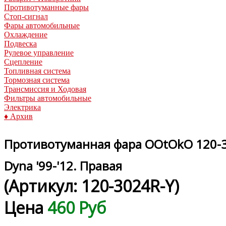
Противотуманные фары
Стоп-сигнал
Фары автомобильные
Охлаждение
Подвеска
Рулевое управление
Сцепление
Топливная система
Тормозная система
Трансмиссия и Ходовая
Фильтры автомобильные
Электрика
♦ Архив
Противотуманная фара OOtOkO 120-3
Dyna '99-'12. Правая
(Артикул:
120-3024R-Y
)
Цена
460 Руб