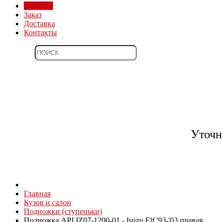
Магазин
Заказ
Доставка
Контакты
Уточн
Главная
Кузов и салон
Подножки (ступеньки)
Подножка API IZ07-1200-01 - Isuzu Elf '93-'03 правая