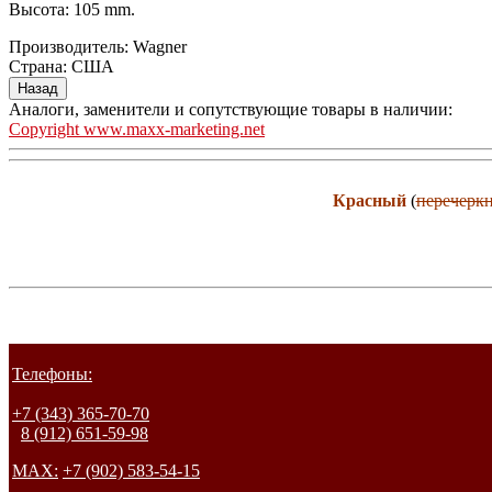
Высота: 105 mm.
Производитель:
Wagner
Страна
:
США
Аналоги, заменители и сопутствующие товары в наличии:
Copyright www.maxx-marketing.net
Красный
(
перечерк
Телефоны:
+7 (343) 365-70-70
8 (912) 651-59-98
MAX:
+7 (902) 583-54-15