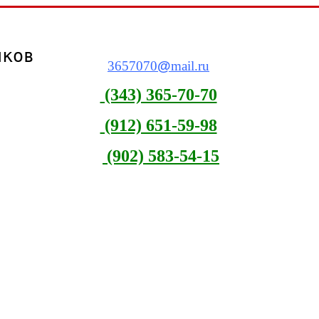
виков
3657070
@
mail.ru
(343) 365-70-70
(912) 651-59-98
(902) 583-54-15