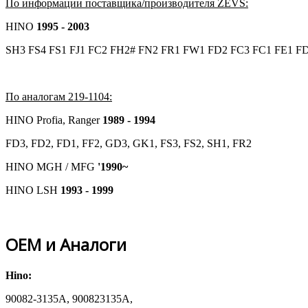
По информации поставщика/производителя ZEVS:
HINO
1995 - 2003
SH3 FS4 FS1 FJ1 FC2 FH2# FN2 FR1 FW1 FD2 FC3 FC1 FE1 F
По аналогам 219-1104:
HINO Profia, Ranger
1989 - 1994
FD3, FD2, FD1, FF2, GD3, GK1, FS3, FS2, SH1, FR2
HINO MGH / MFG
'1990~
HINO LSH
1993 - 1999
OEM и Аналоги
Hino:
90082-3135A, 900823135A,