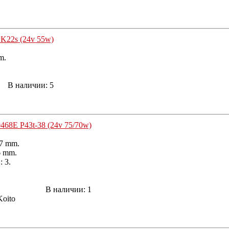
PK22s (24v 55w)
m.
В наличии:
5
468E P43t-38 (24v 75/70w)
7 mm.
6 mm.
 3.
В наличии:
1
Koito