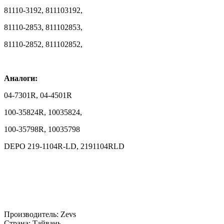
81110-3192, 811103192,
81110-2853, 811102853,
81110-2852, 811102852,
Аналоги:
04-7301R, 04-4501R
100-35824R, 10035824,
100-35798R, 10035798
DEPO 219-1104R-LD, 2191104RLD
Производитель:
Zevs
Страна
:
Тайвань