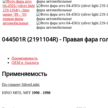
044501R (2191104R) - Правая фара го
Применяемость
OEM и Аналоги
Применяемость
По стикеру SilverLight:
HINO MFD, MFF
1990 - 1998