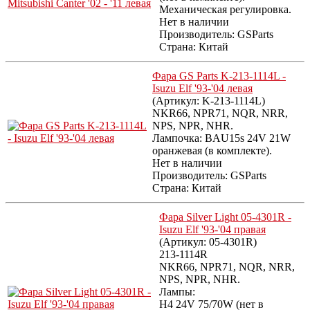
Механическая регулировка.
Нет в наличии
Производитель:
GSParts
Страна: Китай
Фара GS Parts K-213-1114L -
Isuzu Elf '93-'04 левая
(Артикул:
K-213-1114L
)
NKR66, NPR71, NQR, NRR,
NPS, NPR, NHR.
Лампочка: BAU15s 24V 21W
оранжевая (в комплекте).
Нет в наличии
Производитель:
GSParts
Страна: Китай
Фара Silver Light 05-4301R -
Isuzu Elf '93-'04 правая
(Артикул:
05-4301R
)
213-1114R
NKR66, NPR71, NQR, NRR,
NPS, NPR, NHR.
Лампы:
H4 24V 75/70W (нет в