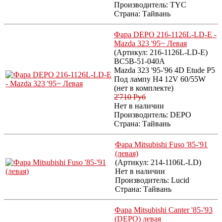
Производитель:
TYC
Страна: Тайвань
Фара DEPO 216-1126L-LD-E -
Mazda 323 '95~ Левая
(Артикул:
216-1126L-LD-E
)
BC5B-51-040A
Mazda 323 '95-'96 4D Etude P5
Под лампу H4 12V 60/55W
(нет в комплекте)
2'710 Руб
Нет в наличии
Производитель:
DEPO
Страна: Тайвань
Фара Mitsubishi Fuso '85-'91
(левая)
(Артикул:
214-1106L-LD
)
Нет в наличии
Производитель:
Lucid
Страна: Тайвань
Фара Mitsubishi Canter '85-'93
(DEPO) левая