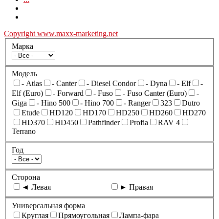
Copyright www.maxx-marketing.net
Марка
Модель
- Atlas
- Canter
- Diesel Condor
- Dyna
- Elf
-
Elf (Euro)
- Forward
- Fuso
- Fuso Canter (Euro)
-
Giga
- Hino 500
- Hino 700
- Ranger
323
Dutro
Etude
HD120
HD170
HD250
HD260
HD270
HD370
HD450
Pathfinder
Profia
RAV 4
Terrano
Год
Сторона
◄ Левая
► Правая
Универсальная форма
Круглая
Прямоугольная
Лампа-фара