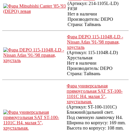
(Артикул:
214-1105L-LD
)
F#3#
Нет в наличии
Производитель:
DEPO
Страна: Тайвань
Фара DEPO 115-1104R-LD -
Nissan Atlas '91-'98 правая,
хрусталь
(Артикул:
115-1104R-LD
)
Хрустальная
Нет в наличии
Производитель:
DEPO
Страна: Тайвань
Фара универсальная
прямоугольная SAT ST-100-
1101C H4. малая 5",
хрустальная.
(Артикул:
ST-100-1101C
)
Ближний/дальний свет.
Под сменную лампочку Н4.
Ширина по корпусу: 169 mm.
Высота по корпусу: 108 mm.