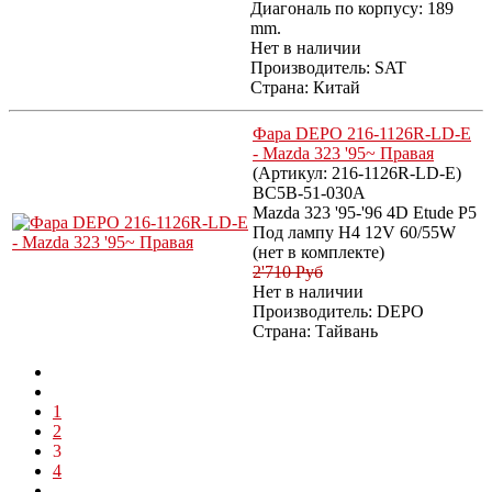
Диагональ по корпусу: 189
mm.
Нет в наличии
Производитель:
SAT
Страна: Китай
Фара DEPO 216-1126R-LD-E
- Mazda 323 '95~ Правая
(Артикул:
216-1126R-LD-E
)
BC5B-51-030A
Mazda 323 '95-'96 4D Etude P5
Под лампу H4 12V 60/55W
(нет в комплекте)
2'710 Руб
Нет в наличии
Производитель:
DEPO
Страна: Тайвань
1
2
3
4
...