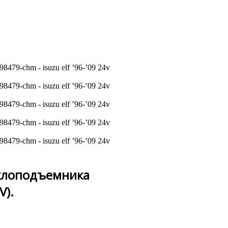
еклоподъемника
V).