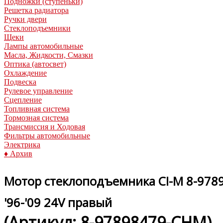
Подножки (ступеньки)
Решетка радиатора
Ручки двери
Стеклоподъемники
Щеки
Лампы автомобильные
Масла, Жидкости, Смазки
Оптика (автосвет)
Охлаждение
Подвеска
Рулевое управление
Сцепление
Топливная система
Тормозная система
Трансмиссия и Ходовая
Фильтры автомобильные
Электрика
♦ Архив
Мотор стеклоподъемника CI-M 8-97898
'96-'09 24V правый
(Артикул:
8-97898479-CHM
)