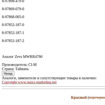
8-97898-479-0
8-97869-079-0
8-97868-065-0
8-97852-187-0
8-97852-187-1
8-97852-187-2
Аналог Zevs MWRR4790
Производитель:
CI-M
Страна
:
Тайвань
Аналоги, заменители и сопутствующие товары в наличии:
Copyright www.maxx-marketing.net
Красный
(
перечерк