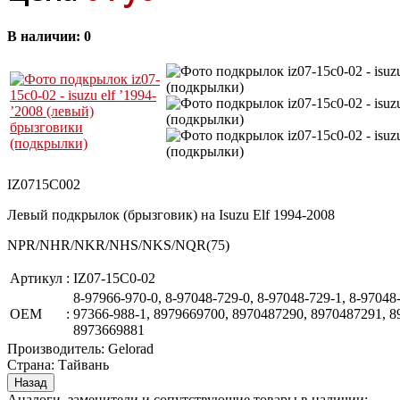
В наличии:
0
IZ0715C002
Левый подкрылок (брызговик) на Isuzu Elf 1994-2008
NPR/NHR/NKR/NHS/NKS/NQR(75)
Артикул
:
IZ07-15C0-02
8-97966-970-0, 8-97048-729-0, 8-97048-729-1, 8-97048-
OEM
:
97366-988-1, 8979669700, 8970487290, 8970487291, 8
8973669881
Производитель:
Gelorad
Страна
:
Тайвань
Аналоги, заменители и сопутствующие товары в наличии: