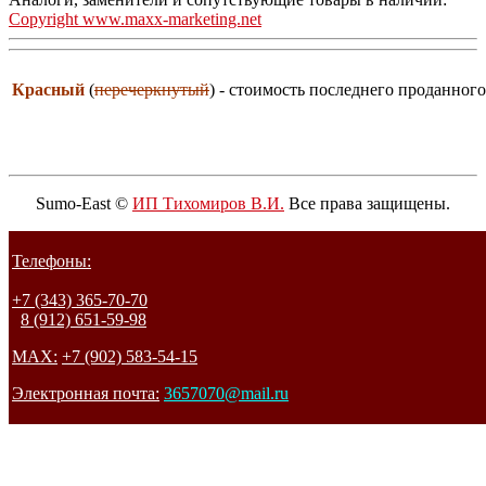
Copyright www.maxx-marketing.net
Красный
(
перечеркнутый
) - стоимость последнего проданного
Sumo-East ©
ИП Тихомиров В.И.
Все права защищены.
Телефоны:
+7 (343) 365-70-70
8 (912) 651-59-98
MAX:
+7 (902) 583-54-15
Электронная почта:
3657070@mail.ru