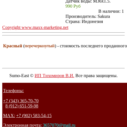
Датчик воды: M36x1.5.
990 Руб
В наличии:
1
Производитель:
Sakura
Страна: Индонезия
Copyright www.maxx-marketing.net
Красный
(
перечеркнутый
) - стоимость последнего проданного
Sumo-East ©
ИП Тихомиров В.И.
Все права защищены.
Телефоны:
+7 (343) 365-70-70
8 (912) 651-59-98
MAX:
+7 (902) 583-54-15
Электронная почта:
3657070@mail.ru