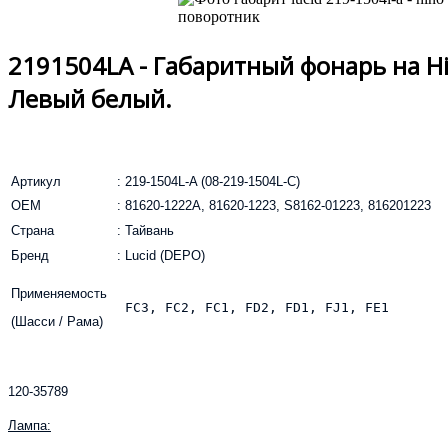
2191504LA - Габаритный фонарь на H
Левый белый.
Артикул
:
219-1504L-A (08-219-1504L-C)
OEM
:
81620-1222A, 81620-1223, S8162-01223, 816201223
Страна
:
Тайвань
Бренд
:
Lucid (DEPO)
Применяемость
FC3, FC2, FC1, FD2, FD1, FJ1, FE1
(Шасси / Рама)
120-35789
Лампа: