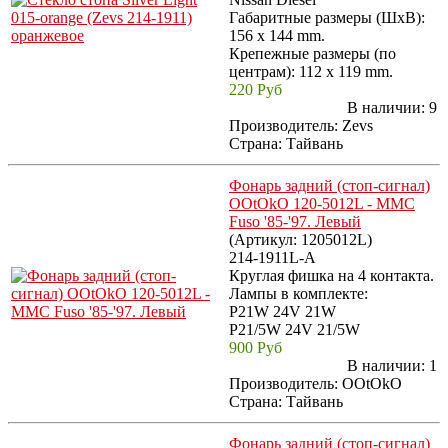
Габаритные размеры (ШхВ):
156 х 144 mm.
Крепежные размеры (по
центрам): 112 х 119 mm.
220 Руб
В наличии:
9
Производитель:
Zevs
Страна: Тайвань
Фонарь задний (стоп-сигнал)
OOtOkO 120-5012L - MMC
Fuso '85-'97. Левый
(Артикул:
1205012L
)
214-1911L-A
Круглая фишка на 4 контакта.
Лампы в комплекте:
P21W 24V 21W
P21/5W 24V 21/5W
900 Руб
В наличии:
1
Производитель:
OOtOkO
Страна: Тайвань
Фонарь задний (стоп-сигнал)