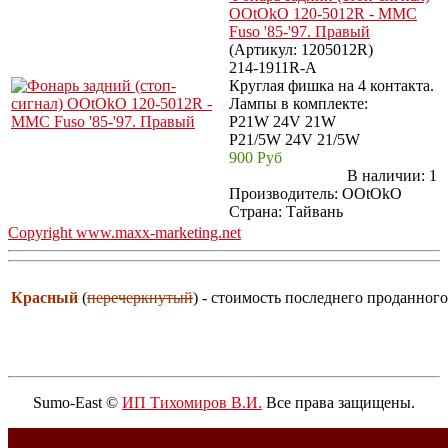
OOtOkO 120-5012R - MMC
Fuso '85-'97. Правый
(Артикул:
1205012R
)
214-1911R-A
Круглая фишка на 4 контакта.
Лампы в комплекте:
P21W 24V 21W
P21/5W 24V 21/5W
900 Руб
В наличии:
1
Производитель:
OOtOkO
Страна: Тайвань
Copyright www.maxx-marketing.net
Красный
(
перечеркнутый
) - стоимость последнего проданного
Sumo-East ©
ИП Тихомиров В.И.
Все права защищены.