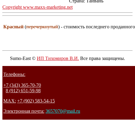
Страна: Тайвань
Copyright www.maxx-marketing.net
Красный
(
перечеркнутый
) - стоимость последнего проданного
Sumo-East ©
ИП Тихомиров В.И.
Все права защищены.
Телефоны:
+7 (343) 365-70-70
8 (912) 651-59-98
MAX:
+7 (902) 583-54-15
Электронная почта:
3657070@mail.ru