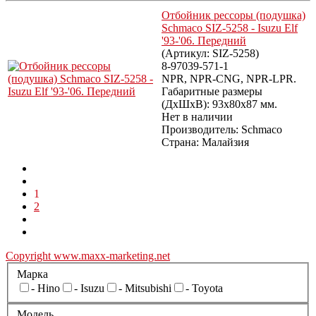
Отбойник рессоры (подушка)
Schmaco SIZ-5258 - Isuzu Elf
'93-'06. Передний
(Артикул:
SIZ-5258
)
8-97039-571-1
NPR, NPR-CNG, NPR-LPR.
Габаритные размеры
(ДхШхВ): 93x80x87 мм.
Нет в наличии
Производитель:
Schmaco
Страна: Малайзия
1
2
Copyright www.maxx-marketing.net
Марка
- Hino
- Isuzu
- Mitsubishi
- Toyota
Модель