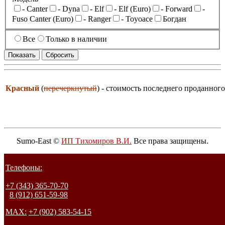
- Canter
- Dyna
- Elf
- Elf (Euro)
- Forward
-
Fuso Canter (Euro)
- Ranger
- Toyoace
Богдан
Все
Только в наличии
Красный
(
перечеркнутый
) - стоимость последнего проданного
Sumo-East ©
ИП Тихомиров В.И.
Все права защищены.
Телефоны:
+7 (343) 365-70-70
8 (912) 651-59-98
MAX:
+7 (902) 583-54-15