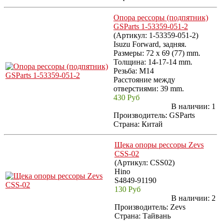
Опора рессоры (подпятник)
GSParts 1-53359-051-2
(Артикул:
1-53359-051-2
)
Isuzu Forward, задняя.
Размеры: 72 x 69 (77) mm.
Толщина: 14-17-14 mm.
Резьба: M14
Расстояние между
отверстиями: 39 mm.
430 Руб
В наличии:
1
Производитель:
GSParts
Страна: Китай
Щека опоры рессоры Zevs
CSS-02
(Артикул:
CSS02
)
Hino
S4849-91190
130 Руб
В наличии:
2
Производитель:
Zevs
Страна: Тайвань