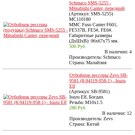
Schmaco SMS-5255 -
Mitsubishi Canter, передний
(Артикул:
SMS-5255
)
MC110180
MMC Fuso Canter F601,
FE537B, FE5#, FE6#.
Габаритные размеры
(ДхШхВ): 96x67x75 мм.
500 Руб
В наличии:
4
Производитель:
Schmaco
Страна: Малайзия
Отбойник рессоры Zevs SB-
9581 (8-94119-958-1) - Isuzu
Elf
(Артикул:
SB-9581
)
Isuzu Elf, Богдан.
Резьба: M10x1.5
280 Руб
В наличии:
12
Производитель:
Zevs
Страна: Китай