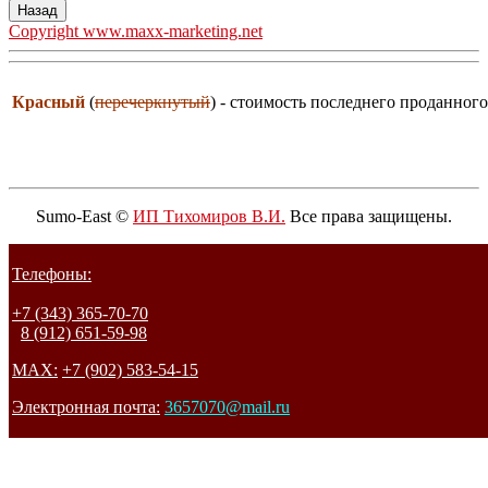
Copyright www.maxx-marketing.net
Красный
(
перечеркнутый
) - стоимость последнего проданного
Sumo-East ©
ИП Тихомиров В.И.
Все права защищены.
Телефоны:
+7 (343) 365-70-70
8 (912) 651-59-98
MAX:
+7 (902) 583-54-15
Электронная почта:
3657070@mail.ru