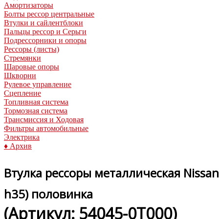
Амортизаторы
Болты рессор центральные
Втулки и сайлентблоки
Пальцы рессор и Серьги
Подрессорники и опоры
Рессоры (листы)
Стремянки
Шаровые опоры
Шкворни
Рулевое управление
Сцепление
Топливная система
Тормозная система
Трансмиссия и Ходовая
Фильтры автомобильные
Электрика
♦ Архив
Втулка рессоры металлическая Nissan
h35) половинка
(Артикул:
54045-0T000
)