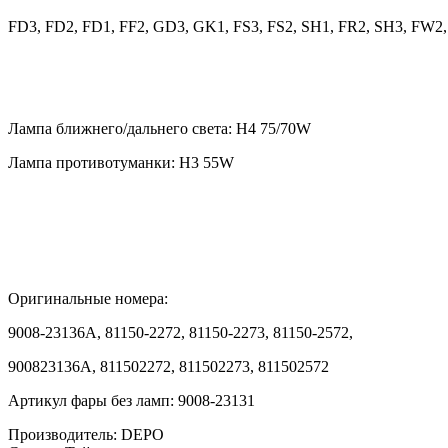
FD3, FD2, FD1, FF2, GD3, GK1, FS3, FS2, SH1, FR2, SH3, FW2,
Лампа ближнего/дальнего света: H4 75/70W
Лампа противотуманки: H3 55W
Оригинальные номера:
9008-23136A, 81150-2272, 81150-2273, 81150-2572,
900823136A, 811502272, 811502273, 811502572
Артикул фары без ламп: 9008-23131
Производитель:
DEPO