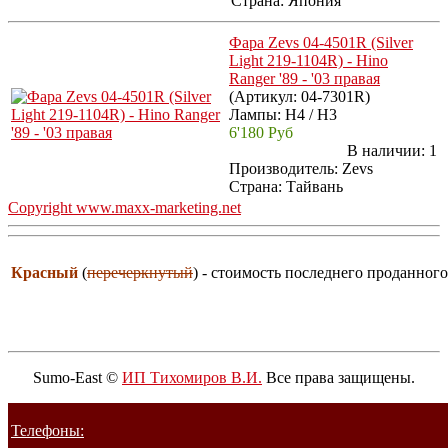
Страна: Япония
Фара Zevs 04-4501R (Silver
Light 219-1104R) - Hino
Ranger '89 - '03 правая
(Артикул:
04-7301R
)
Лампы: H4 / H3
6'180 Руб
В наличии:
1
Производитель:
Zevs
Страна: Тайвань
Copyright www.maxx-marketing.net
Красный
(
перечеркнутый
) - стоимость последнего проданного
Sumo-East ©
ИП Тихомиров В.И.
Все права защищены.
Телефоны: