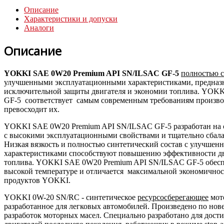
Описание
Характеристики и допуски
Аналоги
Описание
YOKKI SAE 0W20 Premium API SN/ILSAC GF-5
полностью с
улучшенными эксплуатационными характеристиками, предназн
исключительной защиты двигателя и экономии топлива. YOK
GF-5 соответствует самым современным требованиям произво
превосходит их.
YOKKI SAE 0W20 Premium API SN/ILSAC GF-5 разработан на о
с высокими эксплуатационными свойствами и тщательно сбала
Низкая вязкость и полностью синтетический состав с улучше
характеристиками способствуют повышению эффективности д
топлива. YOKKI SAE 0W20 Premium API SN/ILSAC GF-5 обеспе
высокой температуре и отличается максимальной экономичнос
продуктов YOKKI.
YOKKI 0W-20 SN/RC - синтетическое
ресурсосберегающее
мото
разработанное для легковых автомобилей. Произведено по нов
разработок моторных масел. Специально разработано для дос