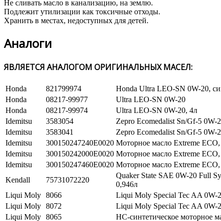
Не сливать масло в канализацию, на землю.
Подлежит утилизации как токсичные отходы.
Хранить в местах, недоступных для детей.
Аналоги
ЯВЛЯЕТСЯ АНАЛОГОМ ОРИГИНАЛЬНЫХ МАСЕЛ:
Honda
821799974
Honda Ultra LEO-SN 0W-20, си
Honda
08217-99977
Ultra LEO-SN 0W-20
Honda
08217-99974
Ultra LEO-SN 0W-20, 4л
Idemitsu
3583054
Zepro Ecomedalist Sn/Gf-5 0W-2
Idemitsu
3583041
Zepro Ecomedalist Sn/Gf-5 0W-2
Idemitsu
300150247240E0020
Моторное масло Extreme ECO,
Idemitsu
300150242000E0020
Моторное масло Extreme ECO,
Idemitsu
300150247460E0020
Моторное масло Extreme ECO,
Quaker State SAE 0W-20 Full Syn
Kendall
75731072220
0,946л
Liqui Moly
8066
Liqui Moly Special Tec AA 0W-2
Liqui Moly
8072
Liqui Moly Special Tec AA 0W-2
Liqui Moly
8065
НС-синтетическое моторное м