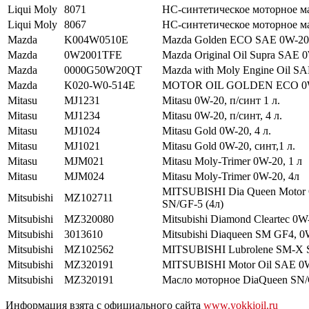
Liqui Moly
8071
НС-синтетическое моторное м
Liqui Moly
8067
НС-синтетическое моторное ма
Mazda
K004W0510E
Mazda Golden ECO SAE 0W-20,
Mazda
0W2001TFE
Mazda Original Oil Supra SAE 
Mazda
0000G50W20QT
Mazda with Moly Engine Oil S
Mazda
K020-W0-514E
MOTOR OIL GOLDEN ECO 0
Mitasu
MJ1231
Mitasu 0W-20, п/синт 1 л.
Mitasu
MJ1234
Mitasu 0W-20, п/синт, 4 л.
Mitasu
MJ1024
Mitasu Gold 0W-20, 4 л.
Mitasu
MJ1021
Mitasu Gold 0W-20, синт,1 л.
Mitasu
MJM021
Mitasu Moly-Trimer 0W-20, 1 л
Mitasu
MJM024
Mitasu Moly-Trimer 0W-20, 4л
MITSUBISHI Dia Queen Motor 
Mitsubishi
MZ102711
SN/GF-5 (4л)
Mitsubishi
MZ320080
Mitsubishi Diamond Cleartec 0W
Mitsubishi
3013610
Mitsubishi Diaqueen SM GF4, 0W
Mitsubishi
MZ102562
MITSUBISHI Lubrolene SM-Х 
Mitsubishi
MZ320191
MITSUBISHI Motor Oil SAE 0W
Mitsubishi
MZ320191
Масло моторное DiaQueen SN
Информация взята с официального сайта
www.yokkioil.ru