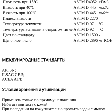
Плотность при 15°C
ASTM D4052
кГ/м3
Вязкость при 40°С
ASTM D 445
мм2/с
Вязкость при 100°С
ASTM D 445
мм2/с
Индекс вязкости
ASTM D 2270
-
Температура текучести
ASTM D 97
°С
Температура вспышки в открытом тигле
ASTM D 92
°С
Цвет по стандарту
ASTM D 1500
-
Щелочное число
ASTM D 2896
мг КОН
МЕЖДУНАРОДНЫЕ СТАНДАРТЫ:
API SN;
ILSAC GF-5;
ACEA A1/B;
Условия хранения и утилизации:
Применять только по прямому назначению.
Избегать контакта с кожей.
При попадании на кожу тщательно промыть водой с мылом.