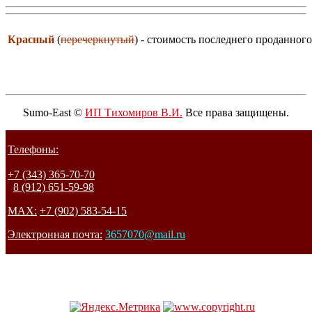
Красный
(
перечеркнутый
) - стоимость последнего проданного
Sumo-East ©
ИП Тихомиров В.И.
Все права защищены.
Телефоны:
+7 (343) 365-70-70
8 (912) 651-59-98
MAX:
+7 (902) 583-54-15
Электронная почта:
3657070@mail.ru