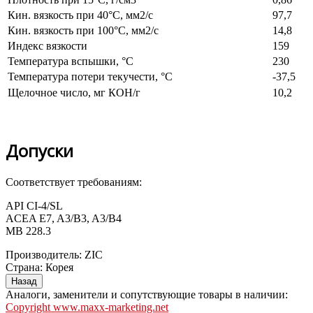
Кин. вязкость при 40°С, мм2/с
97,7
Кин. вязкость при 100°С, мм2/с
14,8
Индекс вязкости
159
Температура вспышки, °С
230
Температура потери текучести, °С
-37,5
Щелочное число, мг КОН/г
10,2
Допуски
Соответствует требованиям:
API CI-4/SL
ACEA E7, A3/B3, A3/B4
MB 228.3
Производитель:
ZIC
Страна
:
Корея
Аналоги, заменители и сопутствующие товары в наличии:
Copyright www.maxx-marketing.net