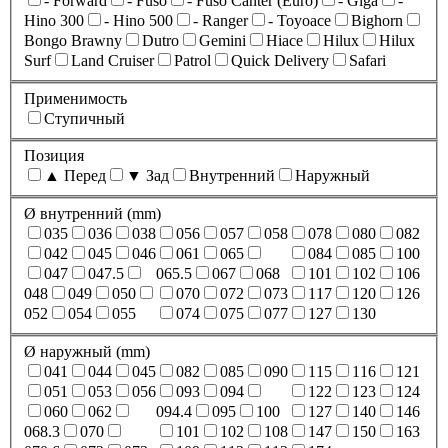
- Forward
- Fuso
- Fuso Canter (Euro)
- Giga
-
Hino 300
- Hino 500
- Ranger
- Toyoace
Bighorn
Bongo Brawny
Dutro
Gemini
Hiace
Hilux
Hilux
Surf
Land Cruiser
Patrol
Quick Delivery
Safari
Применимость
Ступичный
Позиция
▲ Перед
▼ Зад
Внутренний
Наружный
Ø внутренний (mm)
035
036
038
056
057
058
078
080
082
042
045
046
061
065
084
085
100
047
047.5
065.5
067
068
101
102
106
048
049
050
070
072
073
117
120
126
052
054
055
074
075
077
127
130
Ø наружный (mm)
041
044
045
082
085
090
115
116
121
051
053
056
093
094
122
123
124
060
062
094.4
095
100
127
140
146
068.3
070
101
102
108
147
150
163