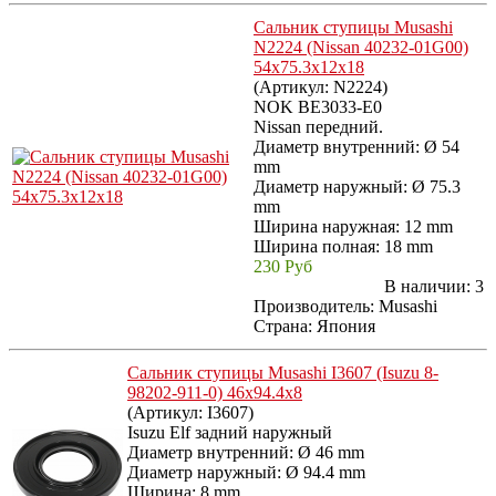
Сальник ступицы Musashi
N2224 (Nissan 40232-01G00)
54x75.3x12x18
(Артикул:
N2224
)
NOK BE3033-E0
Nissan передний.
Диаметр внутренний: Ø 54
mm
Диаметр наружный: Ø 75.3
mm
Ширина наружная: 12 mm
Ширина полная: 18 mm
230 Руб
В наличии:
3
Производитель:
Musashi
Страна: Япония
Сальник ступицы Musashi I3607 (Isuzu 8-
98202-911-0) 46x94.4x8
(Артикул:
I3607
)
Isuzu Elf задний наружный
Диаметр внутренний: Ø 46 mm
Диаметр наружный: Ø 94.4 mm
Ширина: 8 mm