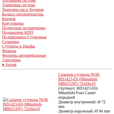
Топливная система
Тормозная система
Трансмиссия и Ходовая
Кольца синхронизатора
Крепеж
Крестовины
Подвесные подшипники
Подшипник КПП
Подшипники Ступичные
Сальники
Ступицы и Цапфы
Фланцы
Фильтры автомобильные
Электрика
♦ Архив
Сальник ступицы NOK
BD1423-E0 (Mitsubishi
MB025295) 72x94x10
(Артикул:
BD1423-E0
)
Mitsubishi Fuso Canter
передний
Диаметр внутренний: Ø 72
mm
Диаметр наружный: Ø 94 mm