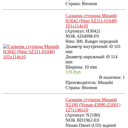
Страна: Япония
Сальник ступицы Musashi
H3042 (Hino SZ311-01048)
101x114x10
(Артикул:
H3042
)
NOK AD4098-F0
Hino 300, Ranger передний
Диаметр внутренний: Ø 101
mm
Диаметр наружный: Ø 114
mm
Ширина: 10 mm
370 Руб
В наличии:
1
Производитель:
Musashi
Страна: Япония
Сальник ступицы Musashi
N2180 (Nissan 43090-Z5001)
127x146x10
(Артикул:
N2180
)
NOK BD1962-E0
Nissan Diesel (UD) задний