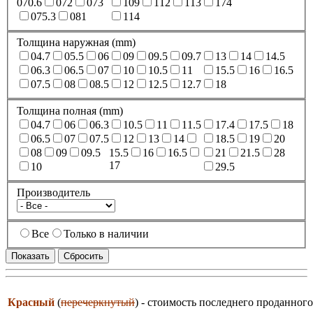
070.6
072
073
109
112
113
174
075.3
081
114
Толщина наружная (mm)
04.7
05.5
06
09
09.5
09.7
13
14
14.5
06.3
06.5
07
10
10.5
11
15.5
16
16.5
07.5
08
08.5
12
12.5
12.7
18
Толщина полная (mm)
04.7
06
06.3
10.5
11
11.5
17.4
17.5
18
06.5
07
07.5
12
13
14
18.5
19
20
08
09
09.5
15.5
16
16.5
21
21.5
28
17
10
29.5
Производитель
Все
Только в наличии
Красный
(
перечеркнутый
) - стоимость последнего проданного