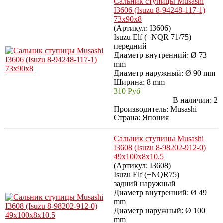
Сальник ступицы Musashi
I3606 (Isuzu 8-94248-117-1)
73x90x8
(Артикул:
I3606
)
Isuzu Elf (+NQR 71/75)
передний
Диаметр внутренний: Ø 73
mm
Диаметр наружный: Ø 90 mm
Ширина: 8 mm
310 Руб
В наличии:
2
Производитель:
Musashi
Страна: Япония
Сальник ступицы Musashi
I3608 (Isuzu 8-98202-912-0)
49x100x8x10.5
(Артикул:
I3608
)
Isuzu Elf (+NQR75)
задний наружный
Диаметр внутренний: Ø 49
mm
Диаметр наружный: Ø 100
mm