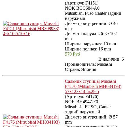
(Артикул:
F4151
)
NOK BCC684-A0
Mitsubishi Fuso Canter задний
наружный
Диаметр внутренний: Ø 46
mm
Диаметр наружный: Ø 102
mm
Ширина наружная: 10 mm
Ширина полная: 16 mm
570 Руб
В наличии:
5
Производитель:
Musashi
Страна: Япония
Сальник ступицы Musashi
F4176 (Mitsubishi MH034193)
57x123x14.5x29.5
(Артикул:
F4176
)
NOK BH4947-F0
Mitsubishi FUSO, Canter
задний наружный
Диаметр внутренний: Ø 57
mm