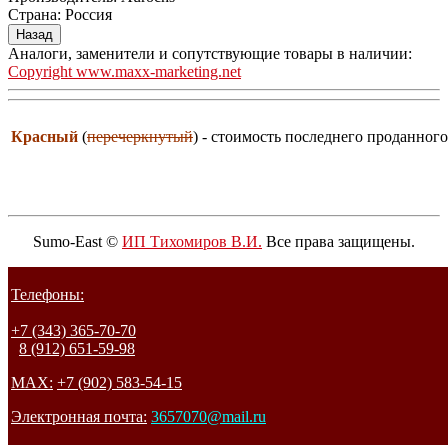
Страна
:
Россия
Аналоги, заменители и сопутствующие товары в наличии:
Copyright www.maxx-marketing.net
Красный
(
перечеркнутый
) - стоимость последнего проданного
Sumo-East ©
ИП Тихомиров В.И.
Все права защищены.
Телефоны:
+7 (343) 365-70-70
8 (912) 651-59-98
MAX:
+7 (902) 583-54-15
Электронная почта:
3657070@mail.ru