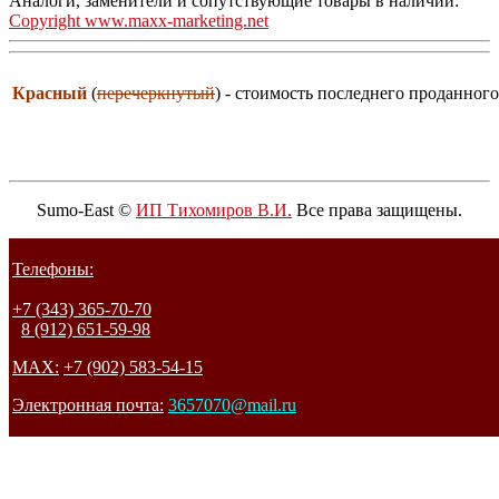
Аналоги, заменители и сопутствующие товары в наличии:
Copyright www.maxx-marketing.net
Красный
(
перечеркнутый
) - стоимость последнего проданного
Sumo-East ©
ИП Тихомиров В.И.
Все права защищены.
Телефоны:
+7 (343) 365-70-70
8 (912) 651-59-98
MAX:
+7 (902) 583-54-15
Электронная почта:
3657070@mail.ru