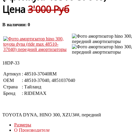
Цена
3'000 Руб
В наличии:
0
18DP-33
Артикул
:
48510-37040RM
OEM
:
48510-37040, 4851037040
Страна
:
Тайланд
Бренд
:
RIDEMAX
TOYOTA DYNA, HINO 300, XZU3##, передний
Размеры
О Производителе