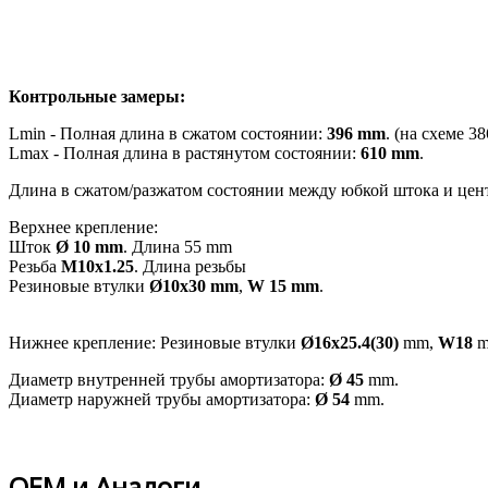
Контрольные замеры:
Lmin - Полная длина в сжатом состоянии:
396 mm
. (на схеме 3
Lmax - Полная длина в растянутом состоянии:
610 mm
.
Длина в сжатом/разжатом состоянии между юбкой штока и цен
Верхнее крепление:
Шток
Ø 10 mm
. Длина 55 mm
Резьба
M10x1.25
. Длина резьбы
Резиновые втулки
Ø10x30 mm
,
W 15 mm
.
Нижнее крепление: Резиновые втулки
Ø16x25.4(30)
mm,
W18
m
Диаметр внутренней трубы амортизатора:
Ø 45
mm.
Диаметр наружней трубы амортизатора:
Ø 54
mm.
OEM и Аналоги