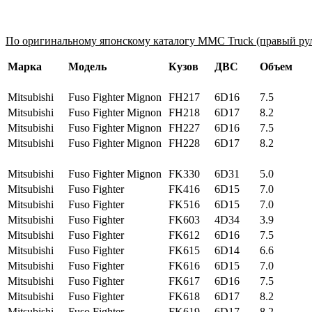
По оригинальному японскому каталогу MMC Truck (правый рул
Марка
Модель
Кузов
ДВС
Объем
Mitsubishi
Fuso Fighter Mignon
FH217
6D16
7.5
Mitsubishi
Fuso Fighter Mignon
FH218
6D17
8.2
Mitsubishi
Fuso Fighter Mignon
FH227
6D16
7.5
Mitsubishi
Fuso Fighter Mignon
FH228
6D17
8.2
Mitsubishi
Fuso Fighter Mignon
FK330
6D31
5.0
Mitsubishi
Fuso Fighter
FK416
6D15
7.0
Mitsubishi
Fuso Fighter
FK516
6D15
7.0
Mitsubishi
Fuso Fighter
FK603
4D34
3.9
Mitsubishi
Fuso Fighter
FK612
6D16
7.5
Mitsubishi
Fuso Fighter
FK615
6D14
6.6
Mitsubishi
Fuso Fighter
FK616
6D15
7.0
Mitsubishi
Fuso Fighter
FK617
6D16
7.5
Mitsubishi
Fuso Fighter
FK618
6D17
8.2
Mitsubishi
Fuso Fighter
FK619
6D17
8.2