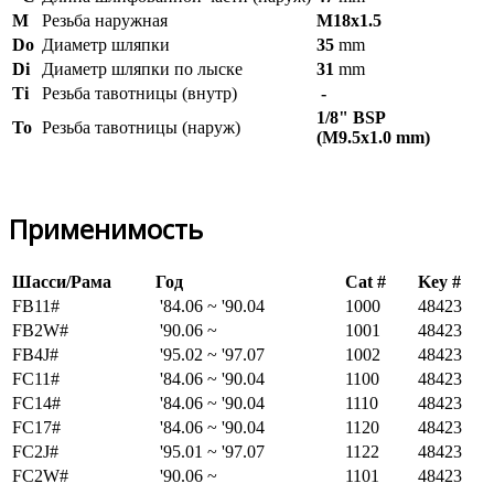
M
Резьба наружная
M18x1.5
Do
Диаметр шляпки
35
mm
Di
Диаметр шляпки по лыске
31
mm
Ti
Резьба тавотницы (внутр)
-
1/8" BSP
To
Резьба тавотницы (наруж)
(M9.5x1.0 mm)
Применимость
Шасси/Рама
Год
Cat #
Key #
FB11#
'84.06 ~ '90.04
1000
48423
FB2W#
'90.06 ~
1001
48423
FB4J#
'95.02 ~ '97.07
1002
48423
FC11#
'84.06 ~ '90.04
1100
48423
FC14#
'84.06 ~ '90.04
1110
48423
FC17#
'84.06 ~ '90.04
1120
48423
FC2J#
'95.01 ~ '97.07
1122
48423
FC2W#
'90.06 ~
1101
48423