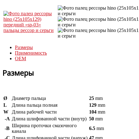
Размеры
Применимость
OEM
Размеры
Ø
Диаметр пальца
25
mm
L
Длина пальца полная
129
mm
W
Длина рабочей части
104
mm
-A
Длина шлифованной части (внутр)
50
mm
Ширина проточки смазочного
-B
6.5
mm
канала
-C
Длина шлифованной части (наруж)
47
mm