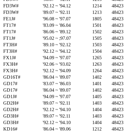
FD3W#
'92.12 ~ '94.12
1214
48423
FD3W#
'89.07 ~ '92.11
1213
48423
FE1J#
'96.08 ~ '97.07
1805
48423
FT17#
'83.09 ~ '86.04
1501
48423
FT17#
'86.06 ~ '89.12
1502
48423
FT1J#
'95.02 ~ ;97.07
1505
48423
FT3H#
'89.10 ~ '92.12
1503
48423
FT3H#
'92.12 ~ '94.12
1504
48423
FX1J#
'94.09 ~ '97.07
1265
48423
FX3H#
'92.06 ~ '93.02
1263
48423
FX3H#
'92.12 ~ '94.09
1264
48423
GD16T#
'86.04 ~ '89.07
1402
48423
GD17#
'83.07 ~ '86.03
1401
48423
GD17#
'86.04 ~ '89.07
1402
48423
GD1J#
'94.09 ~ '97.07
1405
48423
GD2H#
'89.07 ~ '92.11
1403
48423
GD2H#
'92.12 ~ '94.10
1404
48423
GD3H#
'89.07 ~ '92.11
1403
48423
GD3H#
'92.12 ~ '94.10
1404
48423
KD16#
'86.04 ~ '89.06
1212
48423