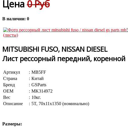
Цена
0 Руб
В наличии:
0
MITSUBISHI FUSO, NISSAN DIESEL
Лист рессорный передний, коренной
Артикул
:
MB5FF
Страна
:
Китай
Бренд
:
GSParts
OEM
:
MK314972
Вес
:
10кг.
Описание
:
5T, 70x11x1350 (номинально)
Размеры: