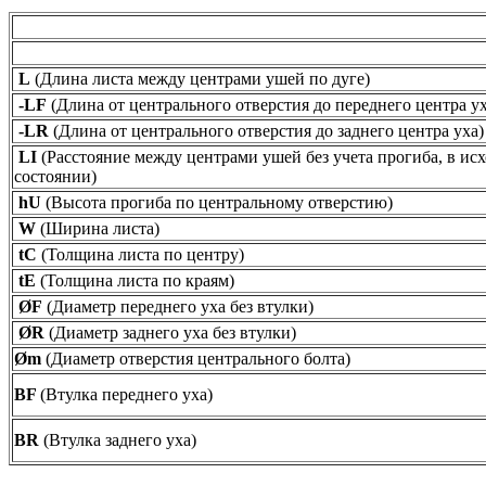
L
(Длина листа между центрами ушей по дуге)
-LF
(Длина от центрального отверстия до переднего центра ух
-LR
(Длина от центрального отверстия до заднего центра уха)
LI
(Расстояние между центрами ушей без учета прогиба, в ис
состоянии)
hU
(Высота прогиба по центральному отверстию)
W
(Ширина листа)
tC
(Толщина листа по центру)
tE
(Толщина листа по краям)
ØF
(Диаметр переднего уха без втулки)
ØR
(Диаметр заднего уха без втулки)
Øm
(Диаметр отверстия центрального болта)
BF
(Втулка переднего уха)
BR
(Втулка заднего уха)