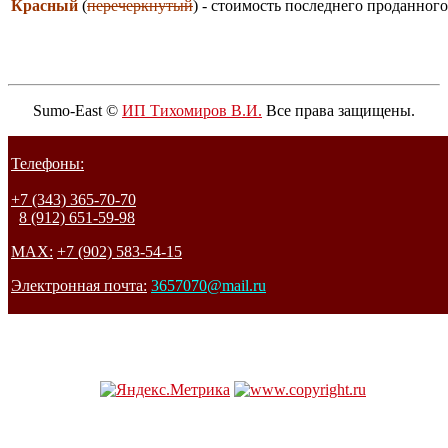
Красный
(
перечеркнутый
) - стоимость последнего проданного
Sumo-East ©
ИП Тихомиров В.И.
Все права защищены.
Телефоны:
+7 (343) 365-70-70
8 (912) 651-59-98
MAX:
+7 (902) 583-54-15
Электронная почта:
3657070@mail.ru