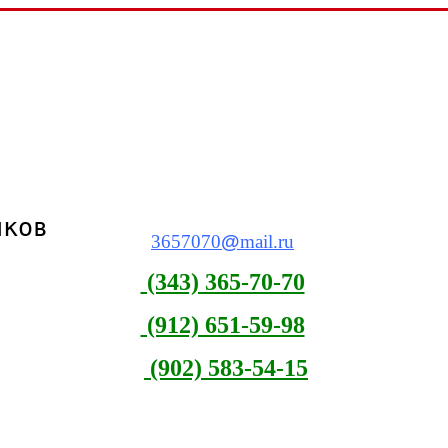
виков
3657070
@
mail.ru
(343) 365-70-70
(912) 651-59-98
(902) 583-54-15