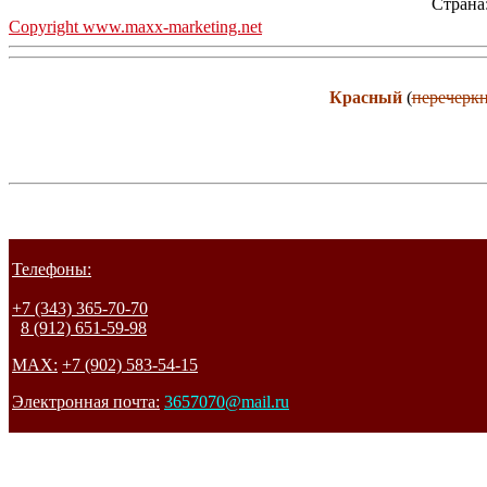
Страна
Copyright www.maxx-marketing.net
Красный
(
перечерк
Телефоны:
+7 (343) 365-70-70
8 (912) 651-59-98
MAX:
+7 (902) 583-54-15
Электронная почта:
3657070@mail.ru