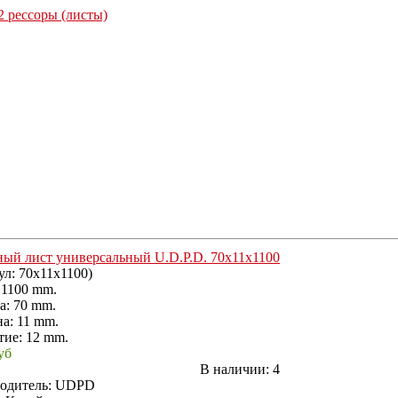
ный лист универсальный U.D.P.D. 70x11x1100
ул:
70x11x1100
)
 1100 mm.
: 70 mm.
а: 11 mm.
тие: 12 mm.
уб
В наличии:
4
одитель:
UDPD