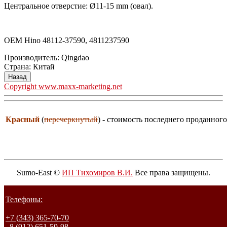
Центральное отверстие: Ø11-15 mm (овал).
OEM Hino 48112-37590, 4811237590
Производитель:
Qingdao
Страна
:
Китай
Copyright www.maxx-marketing.net
Красный
(
перечеркнутый
) - стоимость последнего проданного
Sumo-East ©
ИП Тихомиров В.И.
Все права защищены.
Телефоны:
+7 (343) 365-70-70
8 (912) 651-59-98