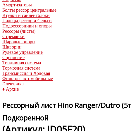
Амортизаторы
Болты рессор центральные
Втулки и сайлентблоки
Пальцы рессор и Серьги
Подрессорники и опоры
Рессоры (листы)
Стремянки
Шаровые опоры
Шкворни
Рулевое управление
Сцепление
Топливная система
Тормозная система
Трансмиссия и Ходовая
Фильтры автомобильные
Электрика
♦ Архив
Рессорный лист Hino Ranger/Dutro (5
Подкоренной
(Артикул:
JD05F20
)