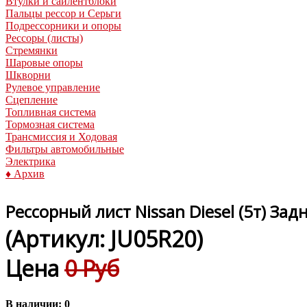
Втулки и сайлентблоки
Пальцы рессор и Серьги
Подрессорники и опоры
Рессоры (листы)
Стремянки
Шаровые опоры
Шкворни
Рулевое управление
Сцепление
Топливная система
Тормозная система
Трансмиссия и Ходовая
Фильтры автомобильные
Электрика
♦ Архив
Рессорный лист Nissan Diesel (5т) З
(Артикул:
JU05R20
)
Цена
0 Руб
В наличии:
0