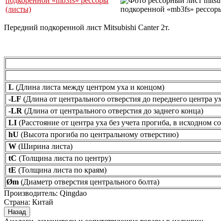
Передний подкоренной лист Mitsubishi Canter 2т.
L
(Длина листа между центром уха и концом)
-LF
(Длина от центрального отверстия до переднего центра ух
-LR
(Длина от центрального отверстия до заднего конца)
LI
(Расстояние от центра уха без учета прогиба, в исходном с
hU
(Высота прогиба по центральному отверстию)
W
(Ширина листа)
tC
(Толщина листа по центру)
tE
(Толщина листа по краям)
Øm
(Диаметр отверстия центрального болта)
Производитель:
Qingdao
Страна
:
Китай