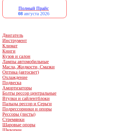
Полный Прайс
08
августа 2026
Двигатель
Инструмент
Климат
Книги
Кузов и салон
Лампы автомобильные
Масла, Жидкости, Смазки
Оптика (автосвет)
Охлаждение
Подвеска
Амортизаторы
Болты рессор центральные
Втулки и сайлентблоки
Пальцы рессор и Серьги
Подрессорники и опоры
Рессоры (листы)
Стремянки
Шаровые опоры
Шкворни