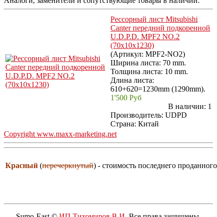
Аналоги, заменители и сопутствующие товары в наличии:
Рессорный лист Mitsubishi
Canter передний подкоренной
U.D.P.D. MPF2 NO.2
(70x10x1230)
(Артикул:
MPF2-NO2
)
Ширина листа: 70 mm.
Толщина листа: 10 mm.
Длина листа:
610+620=1230mm (1290mm).
1'500 Руб
В наличии:
1
Производитель:
UDPD
Страна: Китай
Copyright www.maxx-marketing.net
Красный
(
перечеркнутый
) - стоимость последнего проданного
Sumo-East ©
ИП Тихомиров В.И.
Все права защищены.