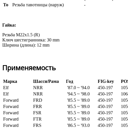
To
Резьба тавотницы (наруж)
-
Гайка:
Резьба M22x1.5 (R)
Ключ шестигранника: 30 mm
Ширина (длина): 12 mm
Применяемость
Марка
Шасси/Рама
Год
FIG-key
PO
Elf
NRR
'87.0 ~ '94.0
450-197
105
Elf
NRR
'94.5 ~ '98.0
450-197
106
Forward
FRD
'85.5 ~ '89.0
450-197
105
Forward
FRR
'85.5 ~ '89.0
450-197
105
Forward
FSR
'85.5 ~ '89.0
450-197
105
Forward
FTR
'85.5 ~ '89.0
450-197
105
Forward
FRS
'86.5 ~ '93.0
450-197
105