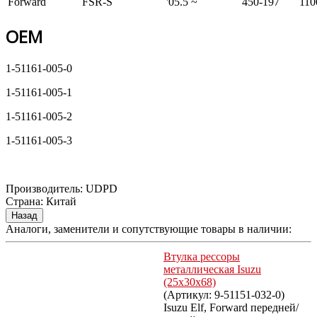
Forward
FSR-S
'05.5 ~
450-197
110
OEM
1-51161-005-0
1-51161-005-1
1-51161-005-2
1-51161-005-3
Производитель:
UDPD
Страна
:
Китай
Аналоги, заменители и сопутствующие товары в наличии:
Втулка рессоры
металлическая Isuzu
(25x30x68)
(Артикул:
9-51151-032-0
)
Isuzu Elf, Forward передней/