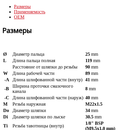
Размеры
Применяемость
OEM
Размеры
Ø
Диаметр пальца
25
mm
L
Длина пальца полная
119
mm
Расстояние от шляпки до резьбы
90
mm
W
Длина рабочей части
89
mm
-A
Длина шлифованной части (внутр)
41
mm
Ширина проточки смазочного
-B
8
mm
канала
-C
Длина шлифованной части (наруж)
40
mm
M
Резьба наружная
M22x1.5
Do
Диаметр шляпки
34
mm
Di
Диаметр шляпки по лыске
30.5
mm
1/8" BSP
Ti
Резьба тавотницы (внутр)
(M9.5x1.0 mm)