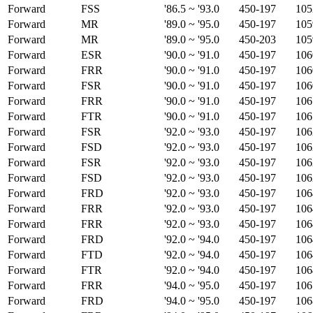
Forward
FSS
'86.5 ~ '93.0
450-197
105
Forward
MR
'89.0 ~ '95.0
450-197
105
Forward
MR
'89.0 ~ '95.0
450-203
105
Forward
ESR
'90.0 ~ '91.0
450-197
106
Forward
FRR
'90.0 ~ '91.0
450-197
106
Forward
FSR
'90.0 ~ '91.0
450-197
106
Forward
FRR
'90.0 ~ '91.0
450-197
106
Forward
FTR
'90.0 ~ '91.0
450-197
106
Forward
FSR
'92.0 ~ '93.0
450-197
106
Forward
FSD
'92.0 ~ '93.0
450-197
106
Forward
FSR
'92.0 ~ '93.0
450-197
106
Forward
FSD
'92.0 ~ '93.0
450-197
106
Forward
FRD
'92.0 ~ '93.0
450-197
106
Forward
FRR
'92.0 ~ '93.0
450-197
106
Forward
FRR
'92.0 ~ '93.0
450-197
106
Forward
FRD
'92.0 ~ '94.0
450-197
106
Forward
FTD
'92.0 ~ '94.0
450-197
106
Forward
FTR
'92.0 ~ '94.0
450-197
106
Forward
FRR
'94.0 ~ '95.0
450-197
106
Forward
FRD
'94.0 ~ '95.0
450-197
106