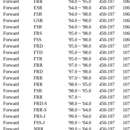
Forward
FRR
'94.0 ~ '95.0
450-197
106
Forward
ESR
'94.0 ~ '98.0
450-197
106
Forward
FSR
'94.0 ~ '98.0
450-197
106
Forward
GSR
'94.0 ~ '98.0
450-197
106
Forward
FSR
'94.0 ~ '98.0
450-197
106
Forward
FRS
'95.0 ~ '98.0
450-197
106
Forward
FSS
'95.0 ~ '98.0
450-197
106
Forward
FRD
'95.0 ~ '98.0
450-197
107
Forward
FTD
'95.0 ~ '98.0
450-197
107
Forward
FTR
'95.0 ~ '98.0
450-197
107
Forward
FRR
'97.0 ~ '98.0
450-197
107
Forward
FRD
'97.0 ~ '98.0
450-197
107
Forward
FRR
'97.0 ~ '98.0
450-197
107
Forward
FRR
'98.0 ~ '05.0
450-197
107
Forward
FSR
'98.0 ~ '05.0
450-197
107
Forward
FRR
'97.0 ~
450-197
107
Forward
FRD-S
'98.0 ~ '04.0
450-197
107
Forward
FRR-S
'98.0 ~ '04.0
450-197
107
Forward
FRS-J
'99.0 ~ '04.0
450-197
107
Forward
FSS-J
'99.0 ~ '04.0
450-197
107
Forward
NRR
'99.0 ~ '04.0
450-197
107