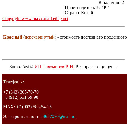
В наличии:
2
Производитель:
UDPD
Страна: Китай
Copyright www.maxx-marketing.net
Красный
(
перечеркнутый
) - стоимость последнего проданного
Sumo-East ©
ИП Тихомиров В.И.
Все права защищены.
Телефоны:
+7 (343) 365-70-70
8 (912) 651-59-98
MAX:
+7 (902) 583-54-15
Электронная почта:
3657070@mail.ru